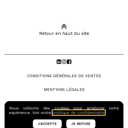
Retour en haut du site
CONDITIONS GÉNÉRALES DE VENTES
MENTIONS LÉGALES
POLITIQUE DE CONFIDENTIALITE
Nous utilisons des cookies pour améliorer votre
expérience. Voir notre
politique de confidentialité
.
© COPYRIGHTS SO BARMAN S.A.S. |
2026
J'ACCEPTE
JE REFUSE