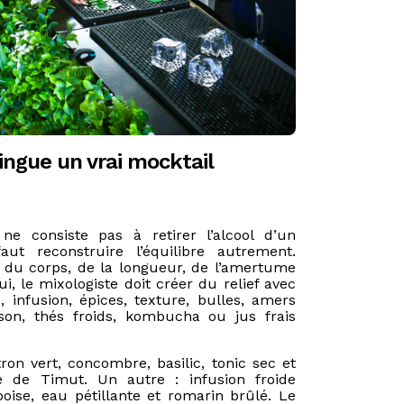
tingue un vrai mocktail
e consiste pas à retirer l’alcool d’un
faut reconstruire l’équilibre autrement.
t du corps, de la longueur, de l’amertume
i, le mixologiste doit créer du relief avec
é, infusion, épices, texture, bulles, amers
ison, thés froids, kombucha ou jus frais
on vert, concombre, basilic, tonic sec et
e de Timut. Un autre : infusion froide
boise, eau pétillante et romarin brûlé. Le