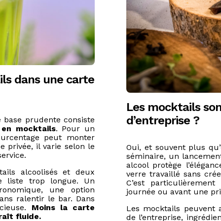
ls dans une carte
Les mocktails so
d’entreprise ?
 base prudente consiste
en mocktails
. Pour un
ourcentage peut monter
privée, il varie selon le
Oui, et souvent plus qu
service.
séminaire, un lancement 
alcool protège l’élégan
tails alcoolisés et deux
verre travaillé sans cr
 liste trop longue. Un
C’est particulièremen
tronomique, une option
journée ou avant une pri
sans ralentir le bar. Dans
écieuse.
Moins la carte
Les mocktails peuvent 
aît fluide.
de l’entreprise, ingrédie