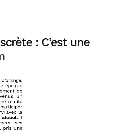
scrète : C’est une
m
 d’orange,
tte époque
cement de
venus un
ne réalité
 participer
vi avec la
 alcool.
Il
mers, ses
a pris une