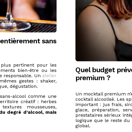
 entièrement sans
plus pertinent pour les
Quel budget prévo
ements bien-être ou les
re responsable. Un
atelier
premium ?
mêmes gestes : shaker,
que, dégustation.
Un mocktail premium n’
e sans-alcool comme une
cocktail alcoolisé. Les sp
erritoire créatif : herbes
important : jus frais, si
, textures mousseuses,
glace, préparation, se
 du degré d’alcool, mais
prestataires sérieux int
logique que le reste du 
global.