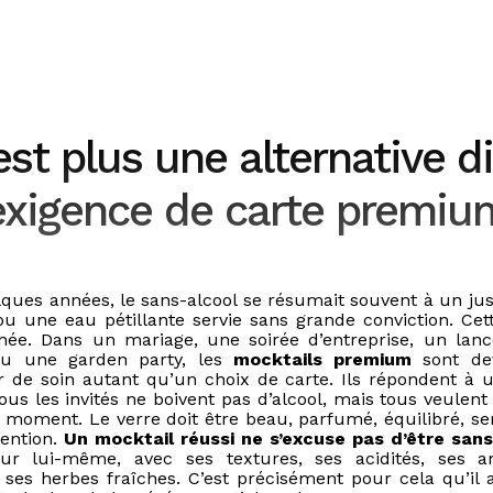
est plus une alternative di
exigence de carte premiu
elques années, le sans-alcool se résumait souvent à un jus
u une eau pétillante servie sans grande conviction. Ce
inée. Dans un mariage, une soirée d’entreprise, un lan
ou une garden party, les
mocktails premium
sont de
de soin autant qu’un choix de carte. Ils répondent à u
ous les invités ne boivent pas d’alcool, mais tous veulent
oment. Le verre doit être beau, parfumé, équilibré, ser
ention.
Un mocktail réussi ne s’excuse pas d’être sans
our lui-même, avec ses textures, ses acidités, ses a
, ses herbes fraîches. C’est précisément pour cela qu’il 