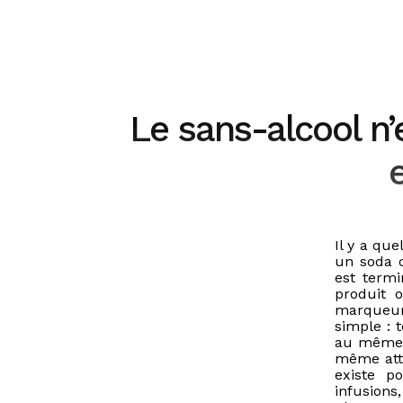
Le sans-alcool n’
Il y a qu
un soda o
est term
produit 
marqueur 
simple : t
au même m
même att
existe p
infusions