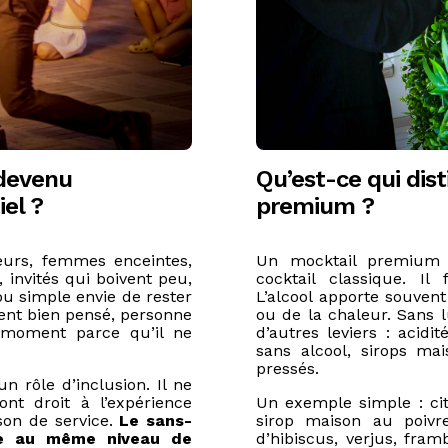
 devenu
Qu’est-ce qui dis
el ?
premium ?
eurs, femmes enceintes,
Un mocktail premium n
 invités qui boivent peu,
cocktail classique. Il 
ou simple envie de rester
L’alcool apporte souven
ent bien pensé, personne
ou de la chaleur. Sans lu
u moment parce qu’il ne
d’autres leviers : acidit
sans alcool, sirops ma
pressés.
un rôle d’inclusion. Il ne
nt droit à l’expérience
Un exemple simple : citr
son de service.
Le sans-
sirop maison au poivr
de au même niveau de
d’hibiscus, verjus, fram