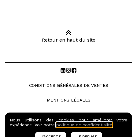
Retour en haut du site
CONDITIONS GÉNÉRALES DE VENTES
MENTIONS LÉGALES
POLITIQUE DE CONFIDENTIALITE
Nous utilisons des cookies pour améliorer votre
expérience. Voir notre
politique de confidentialité
.
© COPYRIGHTS SO BARMAN S.A.S. |
2026
J'ACCEPTE
JE REFUSE