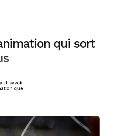
'animation qui sort
us
faut savoir
mation que