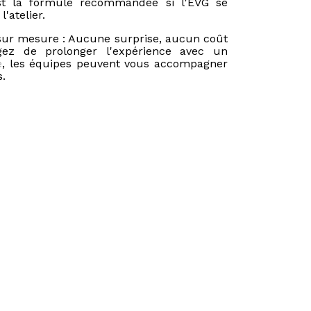
est la formule recommandée si l'EVG se
'atelier.
 sur mesure : Aucune surprise, aucun coût
gez de prolonger l'expérience avec un
e
, les équipes peuvent vous accompagner
.