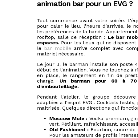
animation bar pour un EVG ?
Tout commence avant votre soirée. L'é
pour caler le lieu, l'heure d'arrivée, le 
les préférences de la bande. Appartement p
rooftop, salle de réception :
Le bar mobi
espaces.
Pour les lieux qui ne disposent 
le
bar mobile
arrive complet avec compt
matériel nécessaire.
Le jour J, le barman installe son poste 
début de l'animation. Vous ne touchez à rie
en place, le rangement en fin de presta
charge.
Un barman pour 60 à 70 
d'embouteillage.
Pendant l'atelier, le groupe découvre
adaptées à l'esprit EVG : Cocktails festifs, 
maîtrisée. Quelques directions qui fonctio
Moscow Mule :
Vodka premium, ging
vert. Pétillant, rafraîchissant, accessi
Old Fashioned :
Bourbon, sucre de c
Pour les amateurs de profils intense