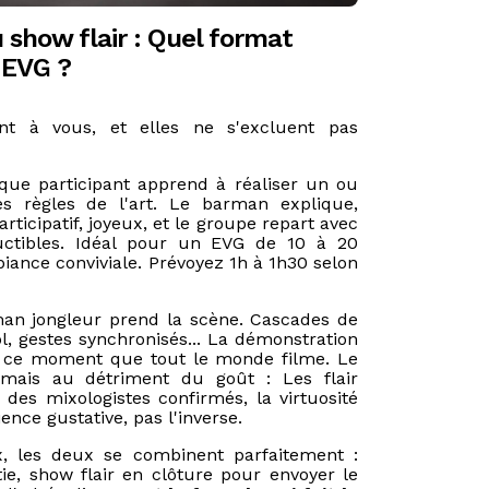
u show flair : Quel format
e EVG ?
ent à vous, et elles ne s'excluent pas
que participant apprend à réaliser un ou
es règles de l'art. Le barman explique,
rticipatif, joyeux, et le groupe repart avec
uctibles. Idéal pour un EVG de 10 à 20
ance conviviale. Prévoyez 1h à 1h30 selon
an jongleur prend la scène. Cascades de
ol, gestes synchronisés... La démonstration
ce moment que tout le monde filme. Le
amais au détriment du goût : Les flair
des mixologistes confirmés, la virtuosité
ience gustative, pas l'inverse.
, les deux se combinent parfaitement :
ie, show flair en clôture pour envoyer le