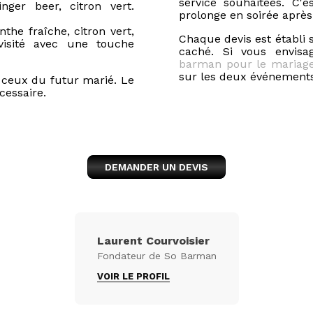
service souhaitées. C'
nger beer, citron vert.
prolonge en soirée après l
he fraîche, citron vert,
Chaque devis est établi
visité avec une touche
caché. Si vous envisa
barman pour le mariag
sur les deux événements
 ceux du futur marié. Le
cessaire.
DEMANDER UN DEVIS
Laurent Courvoisier
Fondateur de So Barman
VOIR LE PROFIL