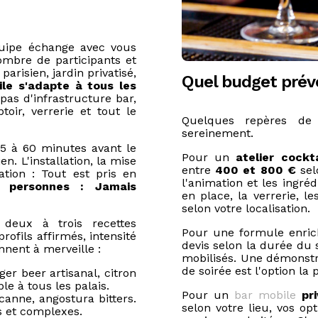
quipe échange avec vous
nombre de participants et
arisien, jardin privatisé,
Quel budget prévo
le s'adapte à tous les
pas d'infrastructure bar,
oir, verrerie et tout le
Quelques repères de 
sereinement.
45 à 60 minutes avant le
Pour un
atelier cockt
n. L'installation, la mise
entre
400 et 800 €
sel
tion : Tout est pris en
l'animation et les ingréd
personnes : Jamais
en place, la verrerie, 
selon votre localisation.
 deux à trois recettes
Pour une formule enric
profils affirmés, intensité
devis selon la durée du 
nnent à merveille :
mobilisés. Une démonstr
de soirée est l'option la
er beer artisanal, citron
ble à tous les palais.
Pour un
bar mobile
pr
anne, angostura bitters.
selon votre lieu, vos op
s et complexes.