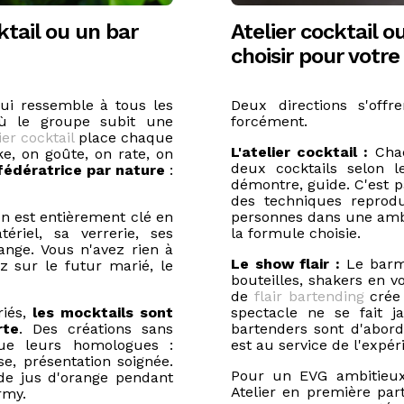
ktail ou un bar
Atelier cocktail o
choisir pour votr
qui ressemble à tous les
Deux directions s'offr
 où le groupe subit une
forcément.
ier cocktail
place chaque
L'atelier cocktail :
Cha
e, on goûte, on rate, on
deux cocktails selon l
 fédératrice par nature
:
démontre, guide. C'est pa
des techniques reprod
n est entièrement clé en
personnes dans une ambi
riel, sa verrerie, ses
la formule choisie.
 range. Vous n'avez rien à
Le show flair :
Le barm
z sur le futur marié, le
bouteilles, shakers en v
de
flair bartending
crée 
riés,
les mocktails sont
spectacle ne se fait j
rte
. Des créations sans
bartenders sont d'abord 
ue leurs homologues :
est au service de l'expér
e, présentation soignée.
Pour un EVG ambitieux
de jus d'orange pendant
Atelier en première part
rmy.